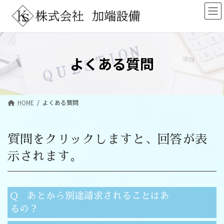
コ
ナ
ン
ビ
テ
ゲ
ン
ー
ツ
シ
へ
ョ
よくある質問
ス
ン
キ
に
ッ
移
プ
動
HOME
よくある質問
質問をクリックしますと、回答が表
示されます。
Q あとから別途請求されることはあ
るの？