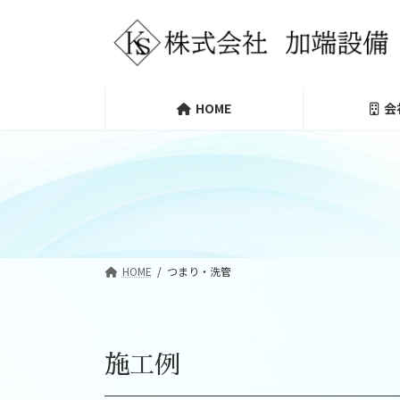
コ
ナ
ン
ビ
テ
ゲ
ン
ー
ツ
シ
HOME
会
へ
ョ
ス
ン
キ
に
ッ
移
プ
動
HOME
つまり・洗管
施工例